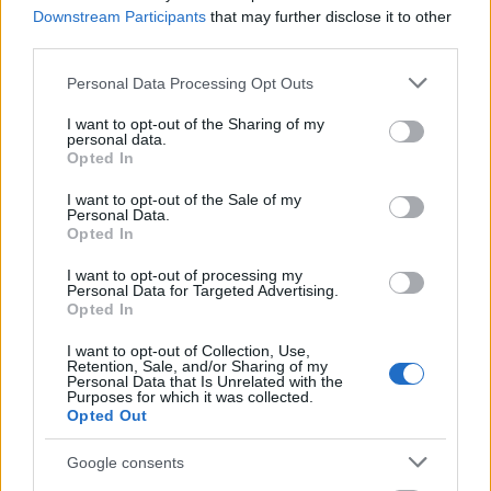
tevékenységének bemutatására”
című pályázatunk
Downstream Participants
that may further disclose it to other
pozitív elbírálásban részesült. Pályázatunkkal az volt
third parties.
a célunk, hogy létrehozzunk egy állandó galériát az
Please note that this website/app uses one or more Google
art brut alkotók munkáinak bemutatására, ami
Personal Data Processing Opt Outs
services and may gather and store information including but
komoly segítséget nyújt a pszichiátriai betegséggel
not limited to your visit or usage behaviour. You may click to
I want to opt-out of the Sharing of my
élő és a társadalom perifériájára szorult emberek
personal data.
grant or deny consent to Google and its third-party tags to
társadalmi elfogadását illetően.
Opted In
use your data for below specified purposes in below Google
consent section.
Ekkor vette kezdetét az igazi szervező munka, hogy
I want to opt-out of the Sale of my
Personal Data.
megvalósítsuk terveinket. Első lépés volt, hogy a
Opted In
Galériának megfelelő, méltó helyszínt találjunk.
Hosszas keresgélés és tárgyalás után jutottunk el a
I want to opt-out of processing my
Personal Data for Targeted Advertising.
Fővárosi Önkormányzathoz és rajtuk keresztül
Opted In
a
Budapesti Módszertani Szociális
Központ és
Intézményei
igazgatójához, Pelle Józsefhez, aki
I want to opt-out of Collection, Use,
segítségünkre volt. Így kapott elhelyezést a Budapest
Retention, Sale, and/or Sharing of my
Personal Data that Is Unrelated with the
Art Brut Galéria a Fővárosi Önkormányzat
Purposes for which it was collected.
tulajdonát képező és a BMSZKI kezelésében lévő
Opted Out
Kőbányai út 22. szám alatti ingatlanban, ahol
Google consents
elegendő hely van nemcsak a Galéria, de a
Moravcsik Alapítvány Pszichiátriai Betegek Nappali