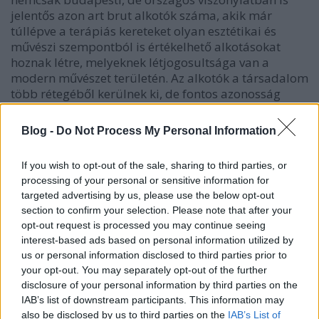
jelentős azon art brut alkotók száma, akik már
túllépve a terápiás kereteket olyan esztétikai és
művészi szempontból is értékelhető alkotásokat
hoznak létre, melyeknek létjogosultsága van a
modern művészet területén. Az alkotók a társadalom
több rétegéből kerülnek ki, de fontos azonosság
közöttük, hogy egyikőjük sem képzett művész és
mindegyikőjük a társadalom valamelyik hátrányos
Blog -
Do Not Process My Personal Information
helyzetű csoportjának tagja.
If you wish to opt-out of the sale, sharing to third parties, or
A terápiás folyamat eredményeként létrehozott
processing of your personal or sensitive information for
alkotások a kiállításokat követően „önálló életet”
targeted advertising by us, please use the below opt-out
kezdtek élni és már nem terápiás eszközként, hanem
section to confirm your selection. Please note that after your
önálló művészeti alkotásként kezdtünk róluk
opt-out request is processed you may continue seeing
beszélni.
interest-based ads based on personal information utilized by
us or personal information disclosed to third parties prior to
2009. elején az
EGT és Norvég Finanszírozási
your opt-out. You may separately opt-out of the further
Mechanizmus
által támogatott „Diszkrimináció
disclosure of your personal information by third parties on the
elleni küzdelem” nevű projektre benyújtott
IAB’s list of downstream participants. This information may
„
Művészeti galéria – a pszichiátriai betegek művészeti
also be disclosed by us to third parties on the
IAB’s List of