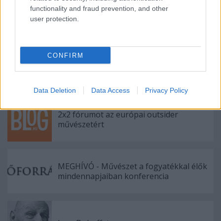
functionality and fraud prevention, and other
user protection.
Ajánlott bejegyzések:
CONFIRM
PsychArt24 24 órás művészeti maraton
Data Deletion
Data Access
Privacy Policy
2x2 fórumot az európai outsider
művészetért
MEGHÍVÓ - Művészet a fogyatékkal élők
mindennapjaiban konferencia