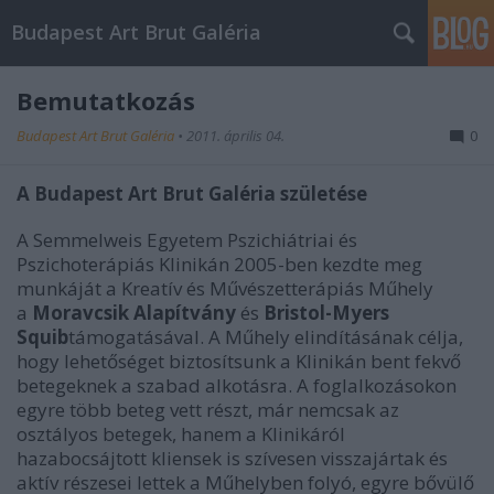
Budapest Art Brut Galéria
Bemutatkozás
Budapest Art Brut Galéria
•
2011. április 04.
0
A Budapest Art Brut Galéria születése
A Semmelweis Egyetem Pszichiátriai és
Pszichoterápiás Klinikán 2005-ben kezdte meg
munkáját a Kreatív és Művészetterápiás Műhely
a
Moravcsik Alapítvány
és
Bristol-Myers
Squib
támogatásával. A Műhely elindításának célja,
hogy lehetőséget biztosítsunk a Klinikán bent fekvő
betegeknek a szabad alkotásra. A foglalkozásokon
egyre több beteg vett részt, már nemcsak az
osztályos betegek, hanem a Klinikáról
hazabocsájtott kliensek is szívesen visszajártak és
aktív részesei lettek a Műhelyben folyó, egyre bővülő