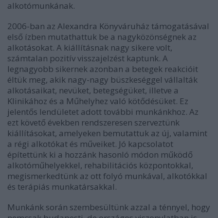
alkotómunkának.
2006-ban az Alexandra Könyváruház támogatásával
első ízben mutathattuk be a nagyközönségnek az
alkotásokat. A kiállításnak nagy sikere volt,
számtalan pozitív visszajelzést kaptunk. A
legnagyobb sikernek azonban a betegek reakcióit
éltük meg, akik nagy-nagy büszkeséggel vállalták
alkotásaikat, nevüket, betegségüket, illetve a
Klinikához és a Műhelyhez való kötődésüket. Ez
jelentős lendületet adott további munkánkhoz. Az
ezt követő években rendszeresen szerveztünk
kiállításokat, amelyeken bemutattuk az új, valamint
a régi alkotókat és műveiket. Jó kapcsolatot
építettünk ki a hozzánk hasonló módon működő
alkotóműhelyekkel, rehabilitációs központokkal,
megismerkedtünk az ott folyó munkával, alkotókkal
és terápiás munkatársakkal.
Munkánk során szembesültünk azzal a ténnyel, hogy
nemcsak budapesti, de országos viszonylatban is