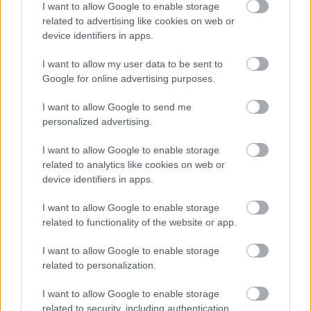
I want to allow Google to enable storage
Intézményének is. Ezzel egy újabb álom vált valóra,
related to advertising like cookies on web or
mert a Galéria üzemeltetését így teljes egészében
device identifiers in apps.
olyan emberek végzik, akik pszichiátriai betegségük
miatt a nyílt munkaerőpiacon nem tudnak munkát
I want to allow my user data to be sent to
találni. Itt azonban olyan közösséget, támogatást,
Google for online advertising purposes.
képzést és munkalehetőséget kapnak, ami erősíti
önbecsülésüket, segít a mindennapi gondok
I want to allow Google to send me
megoldásában és a rehabilitációjukban.
personalized advertising.
Elérhetőségek:
I want to allow Google to enable storage
related to analytics like cookies on web or
www.artbrut.hu
device identifiers in apps.
Cím:
Budapest, VIII.kerület, Kőbányai út 22.
(bejárat
autóval és gyalogosan a Könyves Kálmán krt. felől)
I want to allow Google to enable storage
Mail:
galeria@psych.sote.hu
related to functionality of the website or app.
I want to allow Google to enable storage
related to personalization.
I want to allow Google to enable storage
related to security, including authentication