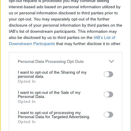
opt-out request is processed you may continue seeing
Az art brut
irányzat a XX. század második felében, Jean
interest-based ads based on personal information utilized by
Dubuffet-nek köszönhetően egyre inkább a figyelem
us or personal information disclosed to third parties prior to
középpontjába került, mind a művészetek, mind a
your opt-out. You may separately opt-out of the further
pszichiátria területein. A képzőművészek, a
disclosure of your personal information by third parties on the
művészettörténészek és a kritikusok a művészi
IAB’s list of downstream participants. This information may
also be disclosed by us to third parties on the
IAB’s List of
értékteremtés oldaláról kezdték vizsgálni a pszichiátriai
Downstream Participants
that may further disclose it to other
betegek alkotó tevékenységét. A pszichiátriában
third parties.
eleinte a művészi alkotásokban felismerhető
pszichopatológiai tüneteket vizsgálták, majd az alkotó
Please note that this website/app uses one or more Google
Personal Data Processing Opt Outs
tevékenységet, mint terápiás eszközt kezdték
services and may gather and store information including but
not limited to your visit or usage behaviour. You may click to
I want to opt-out of the Sharing of my
alkalmazni a kreatív és művészetterápia keretében.
personal data.
grant or deny consent to Google and its third-party tags to
Opted In
use your data for below specified purposes in below Google
Az art brut mozgalom legjelentősebb alakja Jean
consent section.
Dubuffet (1901—1985) francia származású
I want to opt-out of the Sale of my
Personal Data.
képzőművész volt, aki művészeti tevékenységének
Opted In
egyik fő céljaként határozta meg tanulmányozni,
összegyűjteni és megőrizni a pszichiátriai betegek, a
I want to opt-out of processing my
Personal Data for Targeted Advertising.
perifériára szorultak és naivok vizuális alkotásait.
Opted In
Elsőként 1949-ben, Párizsban rendezett kiállítást a