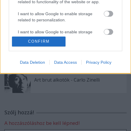
related to functionality of the website or app.
I want to allow Google to enable storage
24 hour art marathon
related to personalization.
I want to allow Google to enable storage
related to security, including authentication
CONFIRM
functionality and fraud prevention, and other
PsychArt24 24 órás művészeti maraton
user protection.
Data Deletion
Data Access
Privacy Policy
Art brut alkotók - Carlo Zinelli
Szólj hozzá!
A hozzászóláshoz be kell lépned!