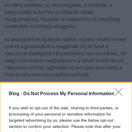
korlátok elvetése, az önmutogatás, a sokkolás, a
kapcsolódás különféle politikai és vallási
mozgalmakhoz, filozófiai áramlatokhoz és lehetőleg
mindenféle kötöttség elhagyása.
Az avantgárd mozgalmak sajátos művészi eszközeikkel
ezekre a gondolatokra reagálnak. Az art brut a
klasszikus avantgárd irányzatokhoz nem sorolható, ha
mégis szeretnénk meghatározni a helyét a különböző
irányzatok között, leginkább az európai, azon belül a
francia informel irányzatához köthető.
Az art brut művészet fogalmát sokan tág értelemben
Blog -
Do Not Process My Personal Information
szokták használni. Az agresszív hatású műveket
ugyanúgy ide sorolják, mint a pszichiátriai betegek
művészetét. Egyes művészettörténészek a primitív
If you wish to opt-out of the sale, sharing to third parties, or
processing of your personal or sensitive information for
népek, a rabok alkotásait, sőt bizonyos
targeted advertising by us, please use the below opt-out
gyermekrajzokat is az art brut-ba sorolják.
section to confirm your selection. Please note that after your