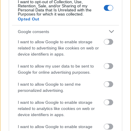
különböző pszichiátriai intézetekben összegyűjtött
I want to opt-out of Collection, Use,
Retention, Sale, and/or Sharing of my
művekből. A kiállítás katalógusában jelenik meg
Personal Data that Is Unrelated with the
először az „art brut” kifejezés, aminek szó szerinti
Purposes for which it was collected.
jelentése, nyers, brutális, csiszolatlan művészet
Opted Out
Google consents
I want to allow Google to enable storage
related to advertising like cookies on web or
device identifiers in apps.
I want to allow my user data to be sent to
Ajánlott bejegyzések:
Google for online advertising purposes.
I want to allow Google to send me
Outsider Art-ról dióhéjban
personalized advertising.
I want to allow Google to enable storage
related to analytics like cookies on web or
device identifiers in apps.
Art brut alkotók - Adolf Wölfli
I want to allow Google to enable storage