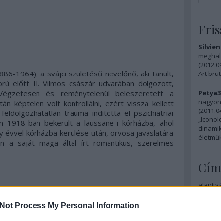
Fris
Silvien
meghalt
(
2012.09
886-1964), a svájci születésű nevelőnő, aki tanult,
Art brut
ború előtt II. Vilmos császár udvarában dolgozott,
Végzetesen és reménytelenül beleszeretett a
Petya3
nagyon 
n képtelen volt kontrollálni, ezért vissza kellett
(
2011.04
eldolgozhatatlan trauma indította el pszichiátriai
„Iconol
 1918-ban bekerült a laussane-i kórházba, ahol
dinamik
ny évvel kórházba kerülése után, orvosa javaslatára
életműk
ban a saját maga által írt romantikus, szerelmes
Cím
alapítv
budapes
expros
Not Process My Personal Information
modern
outside