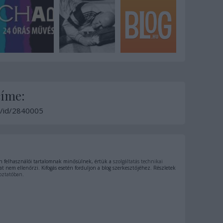
címe:
ck/id/2840005
 felhasználói tartalomnak minősülnek, értük a
szolgáltatás technikai
t nem ellenőrzi. Kifogás esetén forduljon a blog szerkesztőjéhez. Részletek
oztatóban
.