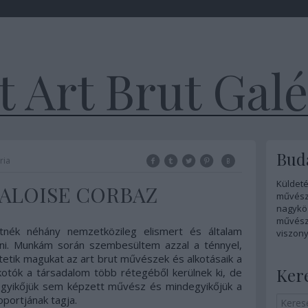
 Art Brut Galé
Buda
ria
Küldeté
 - ALOISE CORBAZ
művész
nagykö
művésze
tnék néhány nemzetközileg elismert és általam
viszony
ni. Munkám során szembesültem azzal a ténnyel,
etik magukat az art brut művészek és alkotásaik a
Ker
otók a társadalom több rétegéből kerülnek ki, de
egyikőjük sem képzett művész és mindegyikőjük a
oportjának tagja.