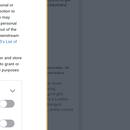
lógia
szürrealizmus
zinelli
Címkefelhő
sonal or
ection to
ou may
kblog
 personal
out of the
ik Alapítvány
 downstream
t Art Brut Galéria
B’s List of
ajánló
er and store
to grant or
Steiner - Mihály arkangyal korszaka - Dr.
ed purposes
Zsuzsa: Ki MICHAEL, mint hierarchikus
az emberek spirituális víziók révén
lják azt az utat, ami a fizikailag,
ervek útján észlelhető világ mögött
k, akkor megjelenik számukra a szellem
 Rudolf Steiner egy olyan arkangyal
st, időszámítási ciklust ír le, amely szerint
oz Tartozó Michael…
tudat.blog.hu