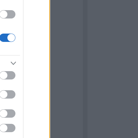
hívum
ugusztus
(
1
)
ilis
(
1
)
bruár
(
3
)
tóber
(
5
)
nius
(
1
)
ájus
(
1
)
ilis
(
9
)
...
dek
zések
,
kommentek
zések
,
kommentek