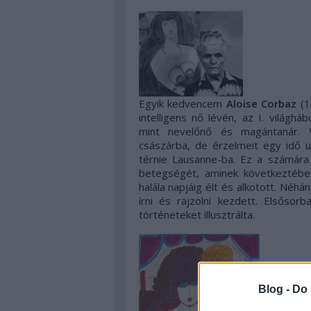
Egyik kedvencem
Aloise Corbaz
(1
intelligens nő lévén, az I. világhá
mint nevelőnő és magántanár. 
császárba, de érzelmeit egy idő utá
térnie Lausanne-ba. Ez a számára f
betegségét, aminek következtében
halála napjáig élt és alkotott. Néhá
írni és rajzolni kezdett. Elsősor
történeteket illusztrálta.
Blog -
Do 