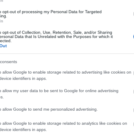
 is olvadnak (pl. ua. a szemük, vagy a szájuk). A
In
legrózsaszín, vörös színek adnak kontrasztos
to opt-out of processing my Personal Data for Targeted
ing.
In
Arc
o opt-out of Collection, Use, Retention, Sale, and/or Sharing
ersonal Data that Is Unrelated with the Purposes for which it
2015 a
lected.
2015 ápr
Out
2012 fe
2011 ok
2011 jú
consents
2011 m
o allow Google to enable storage related to advertising like cookies on
2011 ápr
Tovább
evice identifiers in apps.
o allow my user data to be sent to Google for online advertising
Fee
s.
RSS 2.0
to allow Google to send me personalized advertising.
bejegy
Atom
bejegy
o allow Google to enable storage related to analytics like cookies on
evice identifiers in apps.