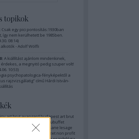
s topikok
:
Csak egy pici pontosítás:1930ban
, így nem kerülhetett be 1985ben.
.30. 08:14
)
 alkotók - Adolf Wölfli
0:
A kiállítást ajánlom mindenkinek,
érdekes, a megnyitó pedig szuper volt!
.06. 10:53
)
ogia psychopatologica-fényképektől a
us rajzvizsgálatig” című Hárdi István-
iállítás
kék
ány
art brut
avangard
budapest art brut
t art brut galéria
corbaz
dubuffet
szionizmus
integráció
laussane
lesage
 művészet
moijson
művészet
non profit
r art
psychart24
pszichiátria
pszichilógia