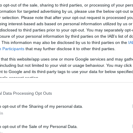
pszicho
to opt-out of the sale, sharing to third parties, or processing of your per
formation for targeted advertising by us, please use the below opt-out s
r selection. Please note that after your opt-out request is processed y
Lin
eing interest-based ads based on personal information utilized by us or
disclosed to third parties prior to your opt-out. You may separately opt-
Moravcs
losure of your personal information by third parties on the IAB’s list of
Budapes
. This information may also be disclosed by us to third parties on the
IA
Participants
that may further disclose it to other third parties.
Blog
 that this website/app uses one or more Google services and may gath
including but not limited to your visit or usage behaviour. You may click 
Rudolf 
 to Google and its third-party tags to use your data for below specifi
Bistey 
ogle consent section.
lény?
Amikor 
megtalá
l Data Processing Opt Outs
érzéksz
rejtőzi
o opt-out of the Sharing of my personal data.
világa.
periódu
In
llogó, meztelen felsőtestű női alakokat jelenített
a Naph
k egy fiatal, egyenruhás férfi alakja. A figurákra
szilvi
o opt-out of the Sale of my Personal Data.
ék szem. A képeken a nő és férfi kísérője gyakran