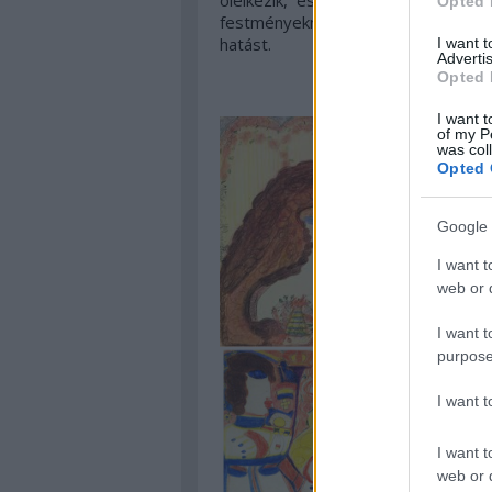
ölelkezik, esetleg teljesen össze
Opted 
festményeknek a mélykék és a me
hatást.
I want 
Advertis
Opted 
I want t
of my P
was col
Opted 
Google 
I want t
web or d
I want t
purpose
I want 
I want t
web or d