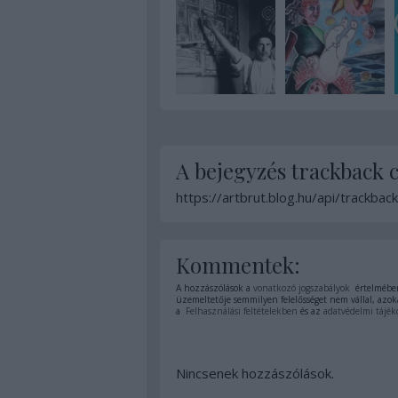
A bejegyzés trackback 
https://artbrut.blog.hu/api/trackba
Kommentek:
A hozzászólások a
vonatkozó jogszabályok
értelmében
üzemeltetője semmilyen felelősséget nem vállal, azoka
a
Felhasználási feltételekben
és az
adatvédelmi tájék
Nincsenek hozzászólások.