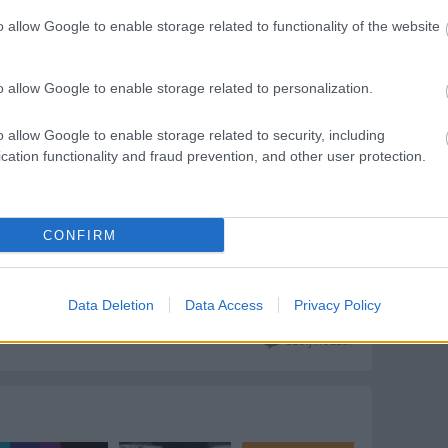
o allow Google to enable storage related to functionality of the website
Egy
o allow Google to enable storage related to personalization.
általa kegyetlennek vélt külvilág elől menekült az
zép, lovagias, érzelmekkel teli világot.
o allow Google to enable storage related to security, including
cation functionality and fraud prevention, and other user protection.
n de l'Art Brut anyagában a svájci Laussane-ban.
CONFIRM
Data Deletion
Data Access
Privacy Policy
modern művészet
corbaz
laussane
Szólj hozzá!