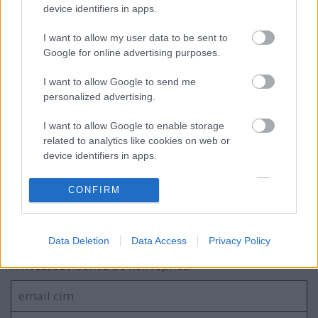
2x2 fórumot az európai outsider
device identifiers in apps.
művészetért
I want to allow my user data to be sent to
Google for online advertising purposes.
I want to allow Google to send me
Art brut alkotók - Carlo Zinelli
personalized advertising.
I want to allow Google to enable storage
related to analytics like cookies on web or
„Iconologia psychopatologica-
device identifiers in apps.
fényképektől a dinamikus rajzvizsgálatig”
című Hárdi István-életműkiállítás
I want to allow Google to enable storage
CONFIRM
related to functionality of the website or app.
I want to allow Google to enable storage
Szólj hozzá!
Data Deletion
Data Access
Privacy Policy
related to personalization.
A hozzászóláshoz be kell lépned!
I want to allow Google to enable storage
related to security, including authentication
functionality and fraud prevention, and other
user protection.