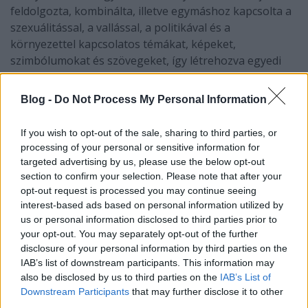
feldolgozta, kombinálta, illetve egymáshoz kapcsolta a
szexuálitással, a vallással, a politikával és a
környezettel kapcsolatos témákat, képeket,
szimbólumokat és szövegeket, így létrehozva egyedi
látásmódú képeit. Nagyon szerette a nyelveket,
gyakran forgatta az idegen nyelvű szótárakat, hogy új
Blog -
Do Not Process My Personal Information
szavakat fedezzen fel. Fiatal korában a Walla család
kertjében dolgozott, ahol fából, fémből, illetve más,
If you wish to opt-out of the sale, sharing to third parties, or
eldobott anyagból készített alkotásokat és totemeket,
processing of your personal or sensitive information for
melyeket színesre festett és különböző szövegekkel is
targeted advertising by us, please use the below opt-out
díszített.
section to confirm your selection. Please note that after your
opt-out request is processed you may continue seeing
A „Hauster der Künster”-ben lévő szobájának minden
interest-based ads based on personal information utilized by
us or personal information disclosed to third parties prior to
falát, még a mennyezetet is befestette figurákkal és
your opt-out. You may separately opt-out of the further
ábrákkal. Meglepő képei az épület külső falán is
disclosure of your personal information by third parties on the
megtalálhatók. Egy kis kerti épület külsejét is színesre
IAB’s list of downstream participants. This information may
festette, amit körberakott rohadó anyagokkal, így egy
also be disclosed by us to third parties on the
IAB’s List of
élő, változó környezetet létrehozva. A környező fákra
Downstream Participants
that may further disclose it to other
hatalmas betűket aggatott, a ház előtti úton pedig
third parties.