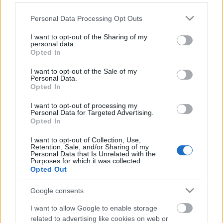
titkosírással írt üzeneteket helyezett el.
Please note that this website/app uses one or more Google
Personal Data Processing Opt Outs
services and may gather and store information including but
not limited to your visit or usage behaviour. You may click to
I want to opt-out of the Sharing of my
personal data.
grant or deny consent to Google and its third-party tags to
Opted In
use your data for below specified purposes in below Google
consent section.
I want to opt-out of the Sale of my
Personal Data.
Opted In
Ajánlott bejegyzések:
I want to opt-out of processing my
Personal Data for Targeted Advertising.
Egy magyar kortárs art brut művész:
Opted In
Bogdándy Szultán
I want to opt-out of Collection, Use,
Retention, Sale, and/or Sharing of my
Personal Data that Is Unrelated with the
Purposes for which it was collected.
Opted Out
Inga Moijson különös világa
Google consents
I want to allow Google to enable storage
related to advertising like cookies on web or