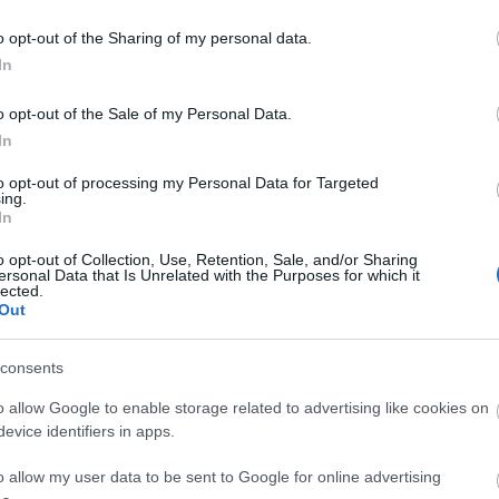
pszicho
o opt-out of the Sharing of my personal data.
In
Lin
o opt-out of the Sale of my Personal Data.
Moravcs
In
Budapes
to opt-out of processing my Personal Data for Targeted
Szólj hozzá!
ing.
Blog
In
o opt-out of Collection, Use, Retention, Sale, and/or Sharing
Kunisa
ersonal Data that Is Unrelated with the Purposes for which it
Az 1840
lected.
parasz
Out
mert a 
csökken
termés.
consents
Kunisad
alakul,
o allow Google to enable storage related to advertising like cookies on
asian
evice identifiers in apps.
o allow my user data to be sent to Google for online advertising