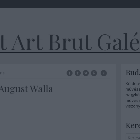
 Art Brut Galé
Buda
ria
Küldeté
 August Walla
művész
nagykö
művésze
viszony
Ker