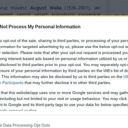
 brut művész
August Walla
(1936-2001), aki
stett, rajzolt, vésett, különböző anyagokat
Fris
ett. Mindenhez nagyon kreatívan viszonyult, ez
Not Process My Personal Information
Silvien
ltoztatatta a környezetét is. Nagyon termékeny
meghalt
, kombinálta, illetve egymáshoz kapcsolta a
(
2012.09
to opt-out of the sale, sharing to third parties, or processing of your per
litikával és a környezettel kapcsolatos témákat,
Art brut
formation for targeted advertising by us, please use the below opt-out s
geket, így létrehozva egyedi látásmódú képeit.
r selection. Please note that after your opt-out request is processed y
Petya3
yakran forgatta az idegen nyelvű szótárakat,
eing interest-based ads based on personal information utilized by us or
nagyon 
l. Fiatal korában a Walla család kertjében
(
2011.04
disclosed to third parties prior to your opt-out. You may separately opt-
, illetve más, eldobott anyagból készített
„Iconol
losure of your personal information by third parties on the IAB’s list of
dinamik
ket színesre festett és különböző szövegekkel
. This information may also be disclosed by us to third parties on the
IA
életműk
Participants
that may further disclose it to other third parties.
 that this website/app uses one or more Google services and may gath
ő szobájának minden falát, még a mennyezetet
Cím
including but not limited to your visit or usage behaviour. You may click 
ákkal. Meglepő képei az épület külső falán is
 to Google and its third-party tags to use your data for below specifi
alapítv
épület külsejét is színesre festette, amit
ogle consent section.
budapes
így egy élő, változó környezetet létrehozva. A
expros
aggatott, a ház előtti úton pedig titkosírással
modern
l Data Processing Opt Outs
outside