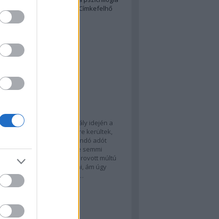
lógia
szürrealizmus
zinelli
Címkefelhő
kblog
ik Alapítvány
t Art Brut Galéria
ajánló
da Chuji
-41 környéki hatalmas aszály idején a
tok az éhenhalás küszöbére kerültek,
helyi daimyo nem volt hajlandó adót
teni, hiába nem volt szinte semmi
 A méltánytalanság ellen a rovott múltú
a Chuji próbál meg fellépni, ám úgy
 hogy a daimyo elhalálozik.…
movies.blog.hu