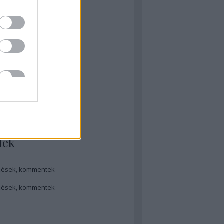
hívum
ugusztus
(
1
)
ilis
(
1
)
bruár
(
3
)
tóber
(
5
)
nius
(
1
)
ájus
(
1
)
ilis
(
9
)
...
dek
zések
,
kommentek
zések
,
kommentek