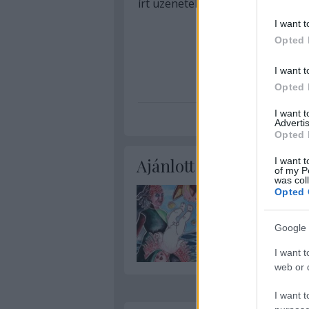
írt üzeneteket helyezett el.
I want t
Opted 
I want t
Opted 
I want 
Advertis
Opted 
Ajánlott bejegyzések:
I want t
of my P
was col
Opted 
Google 
I want t
web or d
I want t