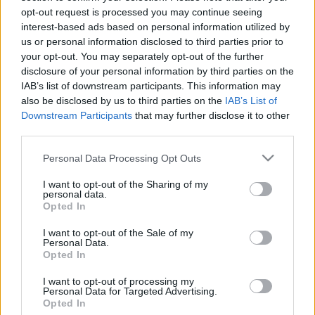
maraton a Lelki Egészség Világnapja alkalmából szervezett
opt-out request is processed you may continue seeing
rendezvénysorozat felvezető eseménye. Az eseményt többek
interest-based ads based on personal information utilized by
között a Magyar Pszichiátriai Társaság, a Magyar Alzheimer
us or personal information disclosed to third parties prior to
Társaság és a Magyar Vöröskereszt támogatta.
your opt-out. You may separately opt-out of the further
disclosure of your personal information by third parties on the
Kovács Emese a Budapest Art Brut Galéria igazgatója jó munkát
IAB’s list of downstream participants. This information may
kívánt az alkotóknak. Az elkövetkező 24 óra alatt, a 156
also be disclosed by us to third parties on the
IAB’s List of
regisztrált résztvevő 257 festményt és rajzot készített. Minden
Downstream Participants
that may further disclose it to other
regisztrált alkotó, a Kossuth Kiadó felajánlásaként, a most
third parties.
megjelent Karinthy életmű sorozat első kötetét kapta.
Please note that this website/app uses one or more Google
Personal Data Processing Opt Outs
services and may gather and store information including but
A jól szervezett eseményen a Moravcsik Alapítvány kliensei,
not limited to your visit or usage behaviour. You may click to
I want to opt-out of the Sharing of my
munkatársai és önkéntesei segítették az alkotókat, akik számára
personal data.
grant or deny consent to Google and its third-party tags to
minden, a művészi munkához szükséges eszközt biztosítottak a
Opted In
use your data for below specified purposes in below Google
szervezők.
consent section.
I want to opt-out of the Sale of my
Personal Data.
A Psychart24 művészeti maratonon készült alkotásokból
Opted In
összeállított kiállítás megnyitója 2011. október 25-én, 11 órakor
lesz a Budapest Art Brut Galériában (Kőbányai út 22., bejutás a
I want to opt-out of processing my
Personal Data for Targeted Advertising.
Könyves Kálmán körút felől). További információk és
Opted In
rendezvényen készült fotók a
www.psychart24.hu
és a