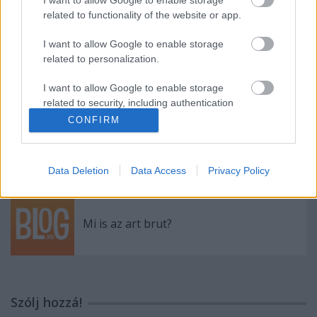
Outsider Art Fair New York - 2012. január
I want to allow Google to enable storage
related to functionality of the website or app.
I want to allow Google to enable storage
related to personalization.
Inga Moijson különös világa
I want to allow Google to enable storage
related to security, including authentication
functionality and fraud prevention, and other
CONFIRM
user protection.
Jean Dubuffet
Data Deletion
Data Access
Privacy Policy
Mi is az art brut?
Szólj hozzá!