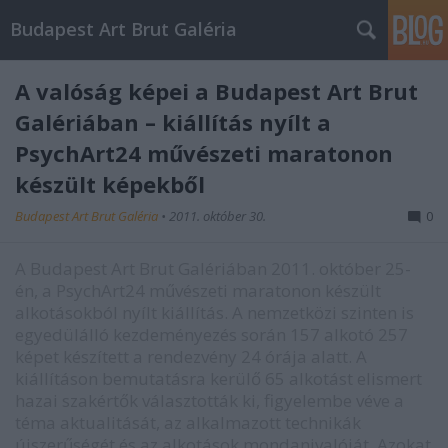
Budapest Art Brut Galéria
A valóság képei a Budapest Art Brut
Galériában – kiállítás nyílt a
PsychArt24 művészeti maratonon
készült képekből
Budapest Art Brut Galéria
•
2011. október 30.
0
A Budapest Art Brut Galériában 2011. október 25-
én, a PsychArt24 művészeti maratonon készült
alkotásokból nyílt kiállítás. A nemzetközi szinten is
egyedülálló kezdeményezés során 157 alkotó 257
képet készített a rendezvény 24 órája alatt. A
kiállításon bemutatásra kerülő 65 alkotást elismert
hazai szakértők választották ki, figyelembe véve a
téma aktualitását, az alkalmazott technikák
újszerűségét és az alkotások mondanivalóját. Azokat