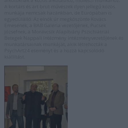
alkotóknak a közös alkotáshoz, művészi munkához.
A kortárs és art brut művészek ilyen jellegű közös
munkája nemcsak hazánkban, de Európában is
egyedülálló. Az elnök úr megköszönte Kovács
Emesének, a BAB Galéria vezetőjének, Pucsek
Józsefnek, a Moravcsik Alapítvány Pszichiátriai
Betegek Nappali Intézmény intézményvezetőjének és
munkatársainak munkáját, akik létrehozták a
PsychArt24 eseményt és a hozzá kapcsolódó
kiállítást.