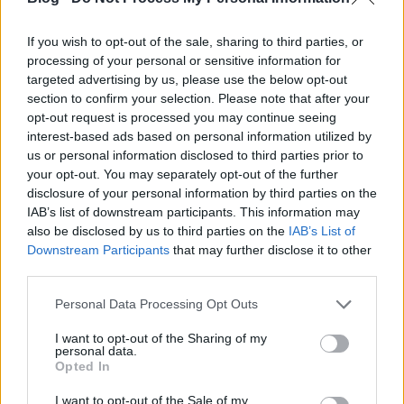
Bereczky Lóránd a kiállítás megnyitóját azzal zárta,
If you wish to opt-out of the sale, sharing to third parties, or
hogy a bemutatott alkotások olyan „értékhalmazt”
processing of your personal or sensitive information for
képviselnek, amelyek bármely kiállítóhelyen
targeted advertising by us, please use the below opt-out
megfelelnének a kortárs művészet
section to confirm your selection. Please note that after your
követelményeinek.
opt-out request is processed you may continue seeing
interest-based ads based on personal information utilized by
Gémesi Gábor
us or personal information disclosed to third parties prior to
your opt-out. You may separately opt-out of the further
disclosure of your personal information by third parties on the
IAB’s list of downstream participants. This information may
also be disclosed by us to third parties on the
IAB’s List of
Downstream Participants
that may further disclose it to other
third parties.
Please note that this website/app uses one or more Google
Personal Data Processing Opt Outs
services and may gather and store information including but
not limited to your visit or usage behaviour. You may click to
I want to opt-out of the Sharing of my
personal data.
grant or deny consent to Google and its third-party tags to
Opted In
use your data for below specified purposes in below Google
consent section.
I want to opt-out of the Sale of my