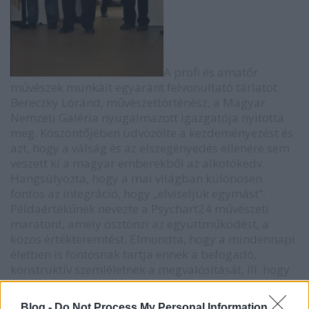
A profi és amatőr
művészek munkáit egyaránt felvonultató tárlatot
Bereczky Lóránd, művészettörténész, a Magyar
Nemzeti Galéria nyugalmazott igazgatója nyitotta
meg. Köszöntőjében üdvözölte a kezdeményezést és
azt, hogy a válság és az elszegényedés ellenére sem
veszett ki a magyar emberekből az alkotókedv.
Hangsúlyozta, hogy a mai világban különösen
fontos az integráció, hogy „elviseljük egymást”.
Példaértékűnek nevezte a Psychart24 művészeti
maratont, amely ösztönzi az együttműködést, a
közös értékteremtést. Elmondta, hogy a mindennapi
életben is fontosnak tartja ennek a befogadó,
konstruktív szemléletnek a megvalósítását, ill. hogy
a művészet egészségi állapottól függetlenül minden
emberé.
Blog -
Do Not Process My Personal Information