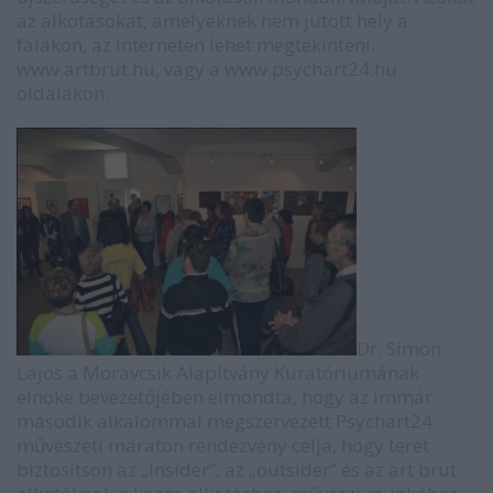
az alkotásokat, amelyeknek nem jutott hely a
falakon, az interneten lehet megtekinteni:
www.artbrut.hu
, vagy a
www.psychart24.hu
oldalakon.
Dr. Simon
Lajos a Moravcsik Alapítvány Kuratóriumának
elnöke bevezetőjében elmondta, hogy az immár
második alkalommal megszervezett Psychart24
művészeti maraton rendezvény célja, hogy teret
biztosítson az „insider”, az „outsider” és az art brut