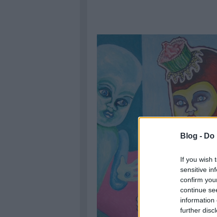
Blog -
Do 
If you wish 
sensitive in
confirm you
continue se
information 
further disc