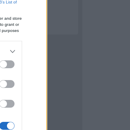
B’s List of
éb
er and store
to grant or
ed purposes