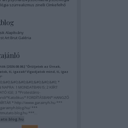
lógia
szürrealizmus
zinelli
Címkefelhő
kblog
ik Alapítvány
t Art Brut Galéria
ajánló
rtök [2026.08.06.] "Örüljetek az Úrnak,
atok, ti, igazak! Vigadjatok mind, ti, igaz
!"
0;&#0;&#0;&#0;&#0;&#0;&#0;&#0; *
 NAPRA: 1 MONDATBAN IS; 2 KIÍRT
TÓ IGE; 3 *Protestáns-
roli*Katolikus* FORDÍTÁSBAN* HANGZÓ
RTÁR * http://www.garainyh.hu ***
/garainyh.blog.hu/ ***
utmutato.blog.hu ***…
ato.blog.hu