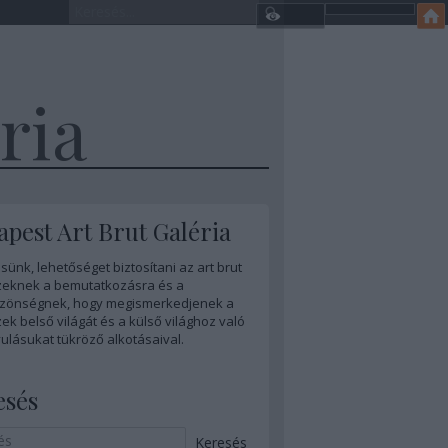
ria
pest Art Brut Galéria
sünk, lehetőséget biztosítani az art brut
eknek a bemutatkozásra és a
zönségnek, hogy megismerkedjenek a
k belső világát és a külső világhoz való
ulásukat tükröző alkotásaival.
esés