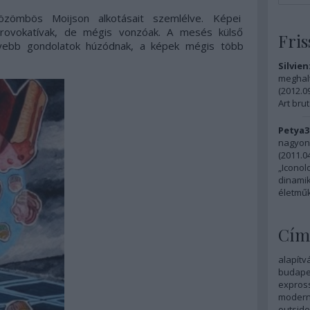
özömbös Moijson alkotásait szemlélve. Képei
t provokatívak, de mégis vonzóak. A mesés külső
Fris
ebb gondolatok húzódnak, a képek mégis több
Silvien
meghalt
(
2012.09
Art brut
Petya3
nagyon 
(
2011.04
„Iconol
dinamik
életműk
Cím
alapítv
budapes
expros
modern
outside