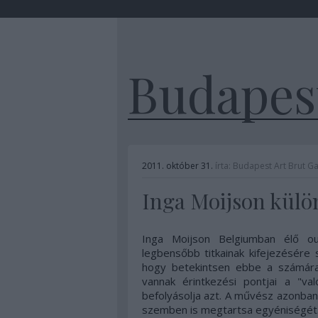
Budapest
2011. október 31.
írta:
Budapest Art Brut Ga
Inga Moijson külö
Inga Moijson Belgiumban élő o
legbensőbb titkainak kifejezésére
hogy betekintsen ebbe a számára
vannak érintkezési pontjai a "val
befolyásolja azt. A művész azonban
szemben is megtartsa egyéniségét