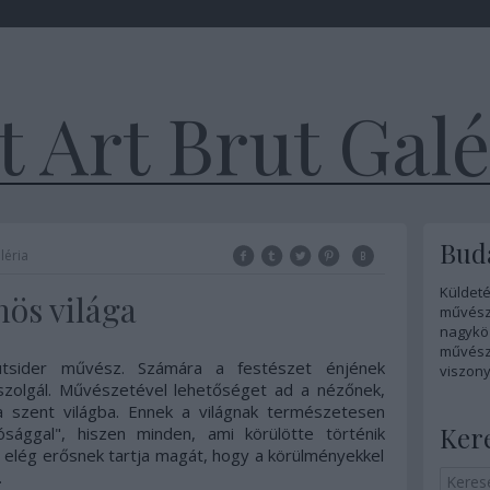
 Art Brut Galé
Buda
léria
Küldeté
nös világa
művész
nagykö
művésze
utsider művész. Számára a festészet énjének
viszony
 szolgál. Művészetével lehetőséget ad a nézőnek,
 szent világba. Ennek a világnak természetesen
Ker
ósággal", hiszen minden, ami körülötte történik
 elég erősnek tartja magát, hogy a körülményekkel
.