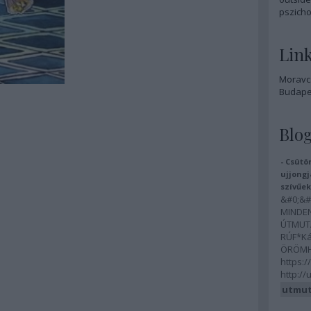
pszicho
Lin
Moravcs
Budapes
Blog
- Csütö
ujjongj
szívűek
&#0;&#
MINDEN
ÚTMUTA
RÚF*Ká
ÖRÖMHÍ
https:/
http://
utmut