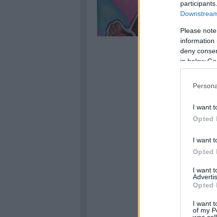
participants
Downstream 
Please note
information 
deny consent
in below Go
Persona
I want t
Opted 
I want t
Opted 
I want 
Advertis
Opted 
I want t
of my P
was col