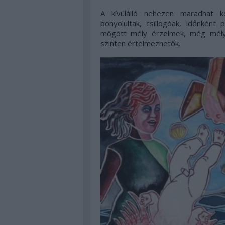
A kívülálló nehezen maradhat k
bonyolultak, csillogóak, időnkén
mögött mély érzelmek, még mély
szinten értelmezhetők.