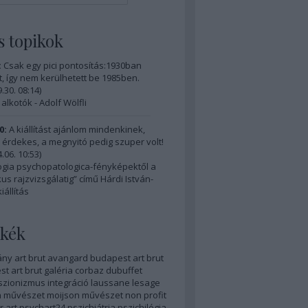
s topikok
:
Csak egy pici pontosítás:1930ban
, így nem kerülhetett be 1985ben.
.30. 08:14
)
 alkotók - Adolf Wölfli
0:
A kiállítást ajánlom mindenkinek,
érdekes, a megnyitó pedig szuper volt!
.06. 10:53
)
ogia psychopatologica-fényképektől a
us rajzvizsgálatig” című Hárdi István-
iállítás
kék
ány
art brut
avangard
budapest art brut
t art brut galéria
corbaz
dubuffet
szionizmus
integráció
laussane
lesage
 művészet
moijson
művészet
non profit
r art
psychart24
pszichiátria
pszichilógia