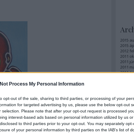
Arc
2015 a
2015 ápr
2012 fe
2011 ok
2011 jú
2011 m
2011 ápr
Tovább
Not Process My Personal Information
Fee
to opt-out of the sale, sharing to third parties, or processing of your per
formation for targeted advertising by us, please use the below opt-out s
RSS 2.0
r selection. Please note that after your opt-out request is processed y
bejegy
eing interest-based ads based on personal information utilized by us or
Atom
bejegy
disclosed to third parties prior to your opt-out. You may separately opt-
losure of your personal information by third parties on the IAB’s list of