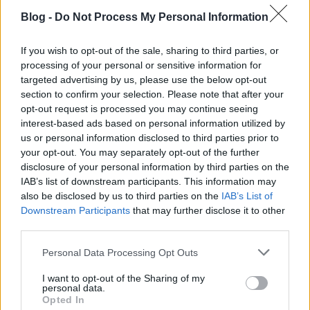
Blog -
Do Not Process My Personal Information
If you wish to opt-out of the sale, sharing to third parties, or
processing of your personal or sensitive information for
MÁS világ - Sajó Boglárka kiállítása a
targeted advertising by us, please use the below opt-out
BAB Galériában
section to confirm your selection. Please note that after your
opt-out request is processed you may continue seeing
Budapest Art Brut Galéria
•
2012. február 16.
0
interest-based ads based on personal information utilized by
us or personal information disclosed to third parties prior to
your opt-out. You may separately opt-out of the further
Sajó Boglárka festményei olyanok, mint a mesék.
disclosure of your personal information by third parties on the
Színes, csillogó világot hoz létre képein.
IAB’s list of downstream participants. This information may
Színhasználata élénk, erőteljes, lendületes vonalai ...
also be disclosed by us to third parties on the
IAB’s List of
Downstream Participants
that may further disclose it to other
Art brut alkotók - Adolf Wölfli
third parties.
Budapest Art Brut Galéria
•
2012. február 15.
1
Please note that this website/app uses one or more Google
Personal Data Processing Opt Outs
services and may gather and store information including but
not limited to your visit or usage behaviour. You may click to
I want to opt-out of the Sharing of my
Adolf Wölfli
(1864-1930) a legjelentősebbnek tartott art brut
personal data.
grant or deny consent to Google and its third-party tags to
Opted In
művész, akinek életéről 1921-ben Walter Morgenthaler írt könyvet
use your data for below specified purposes in below Google