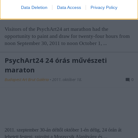
Data Deletion
Data Access
Privacy Policy
Visitors of the PsychArt24 art marathon had the
opportunity to paint and draw for twenty-four hours from
noon September 30, 2011 to noon October 1, ...
PsychArt24 24 órás művészeti
maraton
Budapest Art Brut Galéria
•
2011. október 18.
0
2011. szeptember 30-án déltől október 1-én délig, 24 órán át
lehetett festeni, rajzolni a Moravcsik Alapítvány és ...