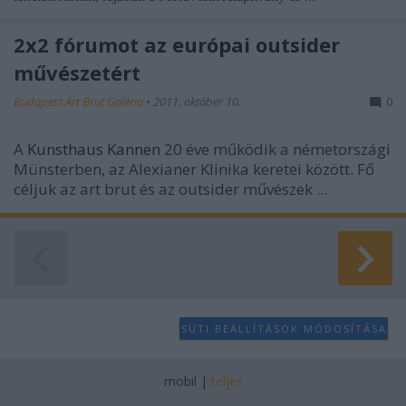
2x2 fórumot az európai outsider
művészetért
Budapest Art Brut Galéria
•
2011. október 10.
0
A
Kunsthaus Kannen
20 éve működik a németországi
Münsterben, az
Alexianer Klinika
keretei között. Fő
céljuk az art brut és az outsider művészek ...
SÜTI BEÁLLÍTÁSOK MÓDOSÍTÁSA
mobil
|
teljes