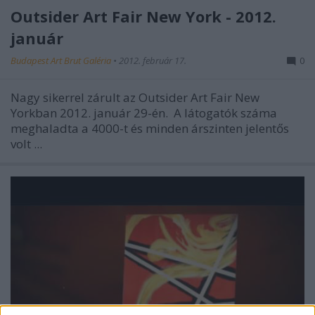
Outsider Art Fair New York - 2012.
január
Budapest Art Brut Galéria
•
2012. február 17.
0
Nagy sikerrel zárult az Outsider Art Fair New
Yorkban 2012. január 29-én. A látogatók száma
meghaladta a 4000-t és minden árszinten jelentős
volt ...