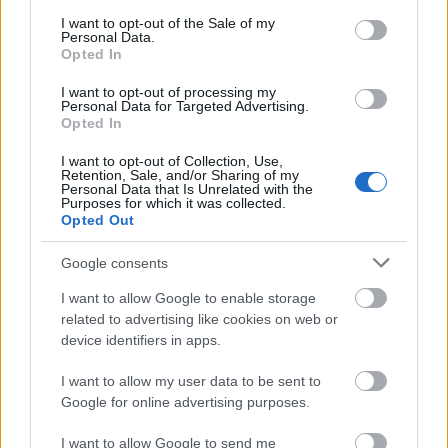
„Egy mentális ...
consent section.
I want to opt-out of the Sale of my
Personal Data.
Opted In
Inga Moijson különös világa
I want to opt-out of processing my
Budapest Art Brut Galéria
•
2011. október 31.
0
Personal Data for Targeted Advertising.
Opted In
Inga Moijson Belgiumban élő outsider művész.
I want to opt-out of Collection, Use,
Számára a festészet énjének legbensőbb titkainak
Retention, Sale, and/or Sharing of my
Personal Data that Is Unrelated with the
kifejezésére szolgál. Művészetével lehetőséget ...
Purposes for which it was collected.
Opted Out
A valóság képei a Budapest Art Brut
Google consents
Galériában – kiállítás nyílt a
I want to allow Google to enable storage
PsychArt24 művészeti maratonon
related to advertising like cookies on web or
készült képekből
device identifiers in apps.
Budapest Art Brut Galéria
•
2011. október 30.
0
I want to allow my user data to be sent to
Google for online advertising purposes.
A Budapest Art Brut Galériában 2011. október 25-
I want to allow Google to send me