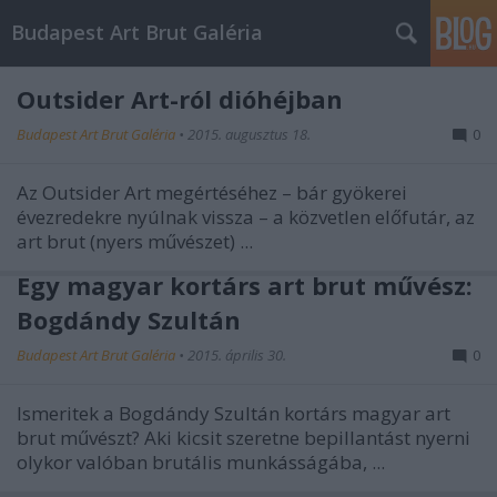
Budapest Art Brut Galéria
Outsider Art-ról dióhéjban
Budapest Art Brut Galéria
•
2015. augusztus 18.
0
Az Outsider Art megértéséhez – bár gyökerei
évezredekre nyúlnak vissza – a közvetlen előfutár, az
art brut (nyers művészet) ...
Egy magyar kortárs art brut művész:
Bogdándy Szultán
Budapest Art Brut Galéria
•
2015. április 30.
0
Ismeritek a Bogdándy Szultán kortárs magyar art
brut művészt? Aki kicsit szeretne bepillantást nyerni
olykor valóban brutális munkásságába, ...