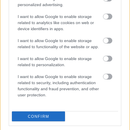
én, a PsychArt24 művészeti maratonon készült
personalized advertising.
alkotásokból nyílt kiállítás. A nemzetközi szinten ...
I want to allow Google to enable storage
24 hour art marathon
related to analytics like cookies on web or
device identifiers in apps.
Budapest Art Brut Galéria
•
2011. október 18.
0
I want to allow Google to enable storage
related to functionality of the website or app.
I want to allow Google to enable storage
related to personalization.
I want to allow Google to enable storage
related to security, including authentication
functionality and fraud prevention, and other
user protection.
CONFIRM