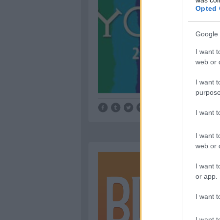
Opted 
Google 
I want t
web or d
I want t
purpose
I want 
I want t
web or d
I want t
or app.
I want t
I want t