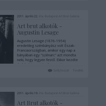
2011. április 22.
írta:
Budapest Art Brut Galéria
Art brut alkotók -
Augustin Lesage
Augustin Lesage (1876-1954)
eredetileg szénbányász volt Észak-
Franciaországban, amikor egy nap a
bányában egy "szénarc" azt mondta
neki, hogy legyen festő. Ekkor kezdte
érdekelni a spiritualizmus. Hamarosan
spirituális hangok késztették arra, hogy
Szólj hozzá!
Tovább
festéshez szükséges…
2011. április 19.
írta:
Budapest Art Brut Galéria
Art Brut alkotók -