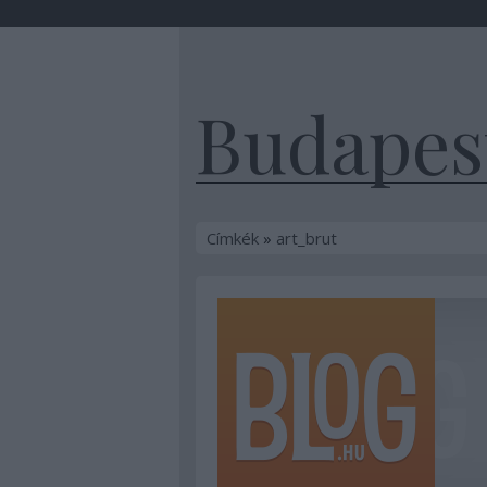
Budapest
Címkék
»
art_brut