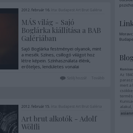
pszicho
2012. február 16.
írta:
Budapest Art Brut Galéria
MÁS világ - Sajó
Lin
Boglárka kiállítása a BAB
Moravcs
Galériában
Budapes
Sajó Boglárka festményei olyanok, mint
a mesék. Színes, csillogó világot hoz
Blog
létre képein. Színhasználata élénk,
erőteljes, lendületes vonalai
Kunisa
örvényszerűen áramlanak, majd ebből
Az 1840
az áramlásból emelkednek ki különös
Szólj hozzá!
Tovább
parasz
figurái. Festményei fő témái a lelki
mert a 
folyamatok,…
csökken
termés.
Kunisad
2012. február 15.
írta:
Budapest Art Brut Galéria
alakul,
asian
Art brut alkotók - Adolf
Wölfli