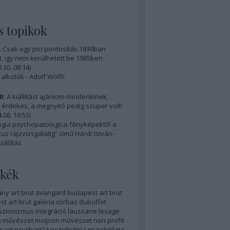
s topikok
:
Csak egy pici pontosítás:1930ban
, így nem kerülhetett be 1985ben.
.30. 08:14
)
 alkotók - Adolf Wölfli
0:
A kiállítást ajánlom mindenkinek,
érdekes, a megnyitó pedig szuper volt!
.06. 10:53
)
ogia psychopatologica-fényképektől a
us rajzvizsgálatig” című Hárdi István-
iállítás
kék
ány
art brut
avangard
budapest art brut
t art brut galéria
corbaz
dubuffet
szionizmus
integráció
laussane
lesage
 művészet
moijson
művészet
non profit
r art
psychart24
pszichiátria
pszichilógia