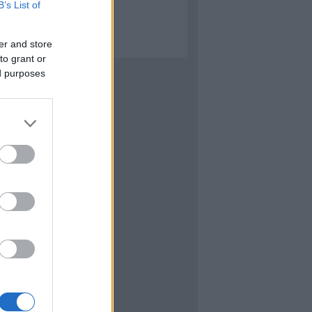
B’s List of
éb
er and store
to grant or
ed purposes