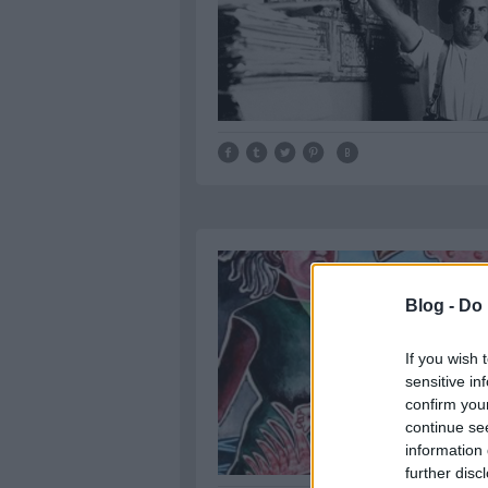
Blog -
Do 
If you wish 
sensitive in
confirm you
continue se
information 
further disc