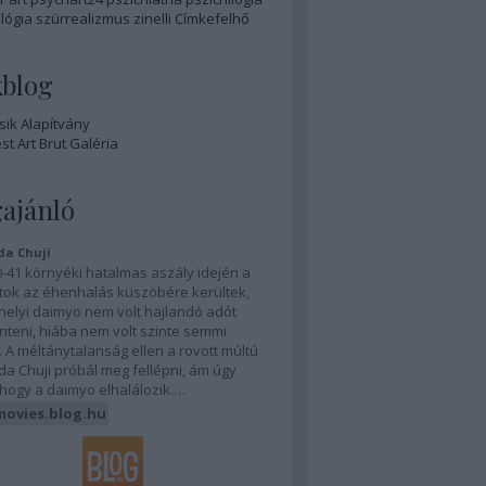
lógia
szürrealizmus
zinelli
Címkefelhő
kblog
ik Alapítvány
t Art Brut Galéria
ajánló
da Chuji
-41 környéki hatalmas aszály idején a
tok az éhenhalás küszöbére kerültek,
helyi daimyo nem volt hajlandó adót
teni, hiába nem volt szinte semmi
 A méltánytalanság ellen a rovott múltú
a Chuji próbál meg fellépni, ám úgy
 hogy a daimyo elhalálozik.…
movies.blog.hu