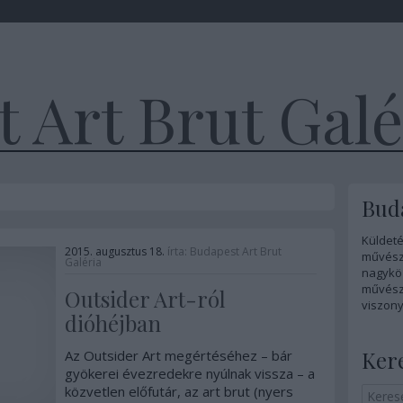
 Art Brut Galé
Buda
Küldeté
2015. augusztus 18.
írta:
Budapest Art Brut
művész
Galéria
nagykö
művésze
Outsider Art-ról
viszony
dióhéjban
Ker
Az Outsider Art megértéséhez – bár
gyökerei évezredekre nyúlnak vissza – a
közvetlen előfutár, az art brut (nyers