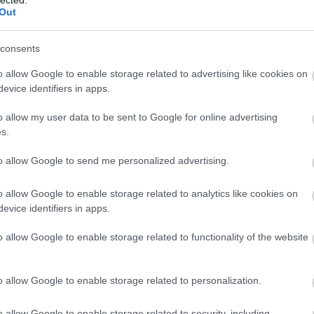
bemutatásra…
Out
PsychArt24 24 órás
művészeti maraton
consents
2011. szeptember 30-án déltől
o allow Google to enable storage related to advertising like cookies on
október 1-én délig, 24 órán át lehetett
evice identifiers in apps.
festeni, rajzolni a Moravcsik Alapítvány
és a Budapest Art Brut Galéria által
o allow my user data to be sent to Google for online advertising
szervezett "Psychart24 művészeti
s.
maraton” elnevezésű rendezvényen. Az
esemény célja felhívni a figyelmet a…
Szólj hozzá!
Tovább
to allow Google to send me personalized advertising.
o allow Google to enable storage related to analytics like cookies on
evice identifiers in apps.
2011. október 10.
írta:
Budapest Art Brut Galéria
o allow Google to enable storage related to functionality of the website
2x2 fórumot az európai
outsider művészetért
o allow Google to enable storage related to personalization.
A Kunsthaus Kannen 20 éve működik a
németországi Münsterben, az Alexianer
o allow Google to enable storage related to security, including