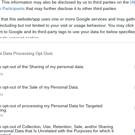
. This information may also be disclosed by us to third parties on the
IA
Egy
természetesen vannak érintkezési
Szólj hozzá!
Tovább
Participants
that may further disclose it to other third parties.
pontjai a…
 that this website/app uses one or more Google services and may gath
including but not limited to your visit or usage behaviour. You may click 
 to Google and its third-party tags to use your data for below specifi
2011. október 30.
írta:
Budapest Art Brut Galéria
ogle consent section.
A valóság képei a
Budapest Art Brut
l Data Processing Opt Outs
Galériában – kiállítás
o opt-out of the Sharing of my personal data.
nyílt a PsychArt24
In
művészeti maratonon
készült képekből
o opt-out of the Sale of my Personal Data.
In
A Budapest Art Brut Galériában 2011.
Szólj hozzá!
Tovább
október 25-én, a PsychArt24 művészeti
to opt-out of processing my Personal Data for Targeted
maratonon készült alkotásokból nyílt
ing.
In
kiállítás. A nemzetközi szinten is
egyedülálló kezdeményezés során 157
o opt-out of Collection, Use, Retention, Sale, and/or Sharing
alkotó 257 képet készített a
ersonal Data that Is Unrelated with the Purposes for which it
2011. október 18.
írta:
Budapest Art Brut Galéria
rendezvény 24 órája alatt. A kiállításon
lected.