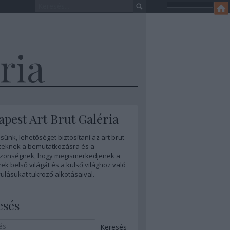
ria
pest Art Brut Galéria
sünk, lehetőséget biztosítani az art brut
eknek a bemutatkozásra és a
zönségnek, hogy megismerkedjenek a
k belső világát és a külső világhoz való
ulásukat tükröző alkotásaival.
esés