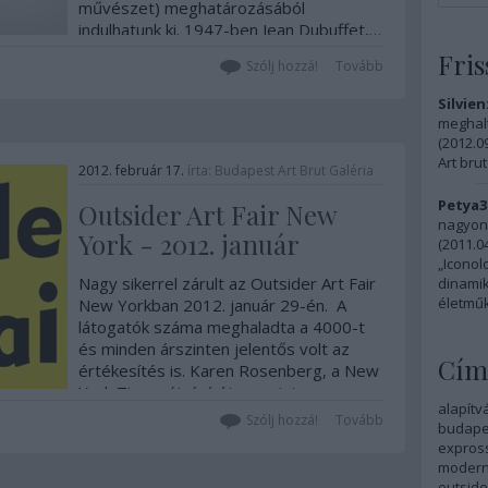
művészet) meghatározásából
indulhatunk ki. 1947-ben Jean Dubuffet,…
Fris
Szólj hozzá!
Tovább
Silvien
meghalt
(
2012.09
Art brut
2012. február 17.
írta:
Budapest Art Brut Galéria
Petya3
Outsider Art Fair New
nagyon 
York - 2012. január
(
2011.04
„Iconol
Nagy sikerrel zárult az Outsider Art Fair
dinamik
életműk
New Yorkban 2012. január 29-én. A
látogatók száma meghaladta a 4000-t
és minden árszinten jelentős volt az
Cím
értékesítés is. Karen Rosenberg, a New
York Times újságírója szerint az
alapítv
outsider művész olyan autódidakta
Szólj hozzá!
Tovább
budapes
alkotó, aki…
expros
modern
outside