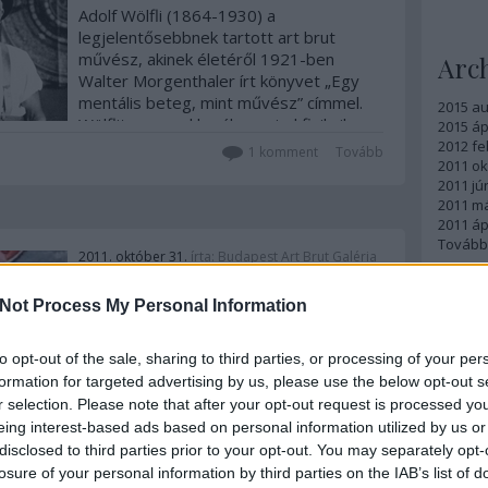
Adolf Wölfli (1864-1930) a
legjelentősebbnek tartott art brut
művész, akinek életéről 1921-ben
Arc
Walter Morgenthaler írt könyvet „Egy
mentális beteg, mint művész” címmel.
2015 a
Wölflit gyermekkorában mind fizikailag,
2015 ápr
mind szexuálisan bántalmazták, így
2012 fe
1
komment
Tovább
2011 ok
amikor 1985-ben bekerült…
2011 jú
2011 m
2011 ápr
Tovább
2011. október 31.
írta:
Budapest Art Brut Galéria
Inga Moijson különös
Fee
Not Process My Personal Information
világa
RSS 2.0
to opt-out of the sale, sharing to third parties, or processing of your per
Inga Moijson Belgiumban élő outsider
bejegy
formation for targeted advertising by us, please use the below opt-out s
Atom
művész. Számára a festészet énjének
r selection. Please note that after your opt-out request is processed y
bejegy
legbensőbb titkainak kifejezésére
eing interest-based ads based on personal information utilized by us or
szolgál. Művészetével lehetőséget ad a
disclosed to third parties prior to your opt-out. You may separately opt-
nézőnek, hogy betekintsen ebbe a
losure of your personal information by third parties on the IAB’s list of
számára szent világba. Ennek a világnak