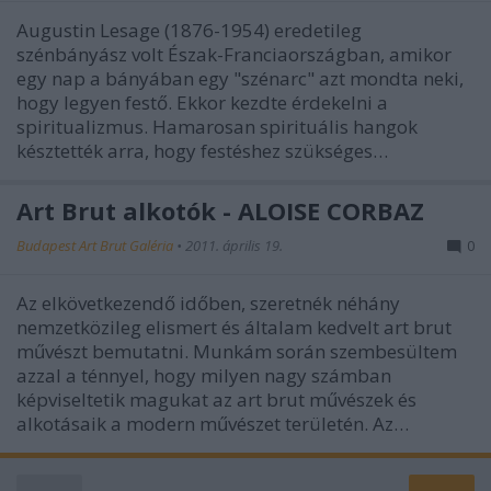
Augustin Lesage (1876-1954) eredetileg
szénbányász volt Észak-Franciaországban, amikor
egy nap a bányában egy "szénarc" azt mondta neki,
hogy legyen festő. Ekkor kezdte érdekelni a
spiritualizmus. Hamarosan spirituális hangok
késztették arra, hogy festéshez szükséges…
Art Brut alkotók - ALOISE CORBAZ
Budapest Art Brut Galéria
•
2011. április 19.
0
Az elkövetkezendő időben, szeretnék néhány
nemzetközileg elismert és általam kedvelt art brut
művészt bemutatni. Munkám során szembesültem
azzal a ténnyel, hogy milyen nagy számban
képviseltetik magukat az art brut művészek és
alkotásaik a modern művészet területén. Az…