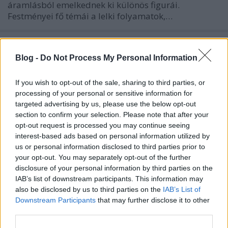
áramlásból emelkednek ki különös figurái.
Festményei fő témái a lelki folyamatok,…
Art brut alkotók - Adolf Wölfli
Blog -
Do Not Process My Personal Information
Budapest Art Brut Galéria
•
2012. február 15.
1
If you wish to opt-out of the sale, sharing to third parties, or
Adolf Wölfli (1864-1930) a legjelentősebbnek tartott
processing of your personal or sensitive information for
art brut művész, akinek életéről 1921-ben Walter
targeted advertising by us, please use the below opt-out
Morgenthaler írt könyvet „Egy mentális beteg, mint
section to confirm your selection. Please note that after your
művész” címmel. Wölflit gyermekkorában mind
opt-out request is processed you may continue seeing
fizikailag, mind szexuálisan bántalmazták, így
interest-based ads based on personal information utilized by
amikor 1985-ben bekerült…
us or personal information disclosed to third parties prior to
your opt-out. You may separately opt-out of the further
Inga Moijson különös világa
disclosure of your personal information by third parties on the
IAB’s list of downstream participants. This information may
Budapest Art Brut Galéria
•
2011. október 31.
0
also be disclosed by us to third parties on the
IAB’s List of
Downstream Participants
that may further disclose it to other
third parties.
Inga Moijson Belgiumban élő outsider művész.
Számára a festészet énjének legbensőbb titkainak