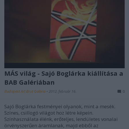
MÁS világ - Sajó Boglárka kiállítása a
BAB Galériában
Budapest Art Brut Galéria
•
2012. február 16.
0
Sajó Boglárka festményei olyanok, mint a mesék.
Színes, csillogó világot hoz létre képein.
Színhasználata élénk, erőteljes, lendületes vonalai
örvényszerűen áramlanak, majd ebből az