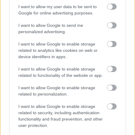
I want to allow my user data to be sent to
PsychArt24 24 órás művészeti
Google for online advertising purposes.
maraton
I want to allow Google to send me
Budapest Art Brut Galéria
•
2011. október 18.
0
personalized advertising.
2011. szeptember 30-án déltől október 1-én
I want to allow Google to enable storage
délig, 24 órán át lehetett festeni, rajzolni a Moravcsik
related to analytics like cookies on web or
Alapítvány és a Budapest Art Brut Galéria által
device identifiers in apps.
szervezett "Psychart24 művészeti maraton”
I want to allow Google to enable storage
elnevezésű rendezvényen. Az esemény célja felhívni a
related to functionality of the website or app.
figyelmet a…
I want to allow Google to enable storage
2x2 fórumot az európai outsider
related to personalization.
művészetért
I want to allow Google to enable storage
Budapest Art Brut Galéria
•
2011. október 10.
0
related to security, including authentication
functionality and fraud prevention, and other
user protection.
A Kunsthaus Kannen 20 éve működik a németországi
Münsterben, az Alexianer Klinika keretei között. Fő