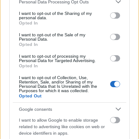
Please note that this website/app uses one or more Google
Personal Data Processing Opt Outs
kifejezésére szolgál. Művészetével lehetőséget ad a
services and may gather and store information including but
nézőnek, hogy betekintsen ebbe a számára szent
not limited to your visit or usage behaviour. You may click to
I want to opt-out of the Sharing of my
világba. Ennek a világnak természetesen vannak
personal data.
grant or deny consent to Google and its third-party tags to
Opted In
érintkezési pontjai a…
use your data for below specified purposes in below Google
consent section.
I want to opt-out of the Sale of my
Personal Data.
A valóság képei a Budapest Art Brut
Opted In
Galériában – kiállítás nyílt a
I want to opt-out of processing my
PsychArt24 művészeti maratonon
Personal Data for Targeted Advertising.
Opted In
készült képekből
I want to opt-out of Collection, Use,
Budapest Art Brut Galéria
•
2011. október 30.
0
Retention, Sale, and/or Sharing of my
Personal Data that Is Unrelated with the
Purposes for which it was collected.
Opted Out
A Budapest Art Brut Galériában 2011. október 25-
én, a PsychArt24 művészeti maratonon készült
Google consents
alkotásokból nyílt kiállítás. A nemzetközi szinten is
egyedülálló kezdeményezés során 157 alkotó 257
I want to allow Google to enable storage
képet készített a rendezvény 24 órája alatt. A
related to advertising like cookies on web or
kiállításon bemutatásra…
device identifiers in apps.