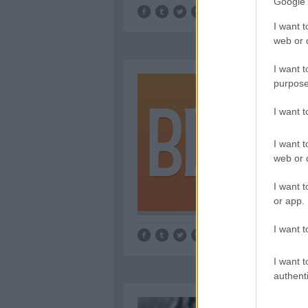
Google 
I want t
web or d
I want t
purpose
I want 
I want t
web or d
I want t
or app.
I want t
I want t
authenti