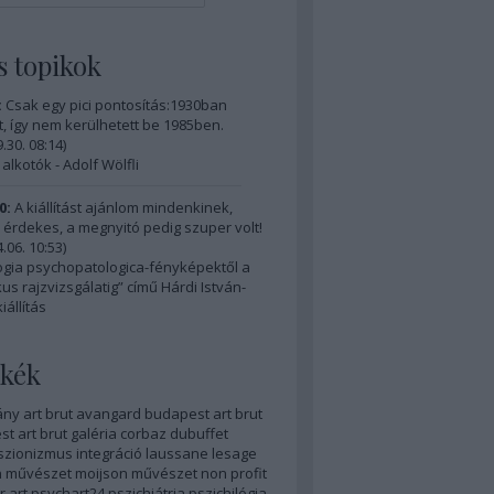
s topikok
:
Csak egy pici pontosítás:1930ban
, így nem kerülhetett be 1985ben.
.30. 08:14
)
 alkotók - Adolf Wölfli
0:
A kiállítást ajánlom mindenkinek,
érdekes, a megnyitó pedig szuper volt!
.06. 10:53
)
ogia psychopatologica-fényképektől a
us rajzvizsgálatig” című Hárdi István-
iállítás
kék
ány
art brut
avangard
budapest art brut
t art brut galéria
corbaz
dubuffet
szionizmus
integráció
laussane
lesage
 művészet
moijson
művészet
non profit
r art
psychart24
pszichiátria
pszichilógia