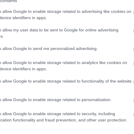
consents
Szólj hozzá!
Tovább
október 25-én, a PsychArt24 művészeti
Egy
maratonon készült alkotásokból nyílt
o allow Google to enable storage related to advertising like cookies on
kiállítás. A nemzetközi szinten is
evice identifiers in apps.
egyedülálló kezdeményezés során 157
alkotó 257 képet készített a
o allow my user data to be sent to Google for online advertising
2011. október 10.
írta:
Budapest Art Brut Galéria
rendezvény 24 órája alatt. A kiállításon
s.
bemutatásra…
2x2 fórumot az európai
to allow Google to send me personalized advertising.
outsider művészetért
o allow Google to enable storage related to analytics like cookies on
A Kunsthaus Kannen 20 éve működik a
evice identifiers in apps.
németországi Münsterben, az Alexianer
Klinika keretei között. Fő céljuk az art
o allow Google to enable storage related to functionality of the website
brut és az outsider művészek
nemzetközi elismertetése. Egy Európai
Uniós kulturális projekt keretében, 2011.
o allow Google to enable storage related to personalization.
október 6-9. között valósították meg a
Szólj hozzá!
Tovább
„2x2…
o allow Google to enable storage related to security, including
cation functionality and fraud prevention, and other user protection.
2011. május 03.
írta:
Budapest Art Brut Galéria