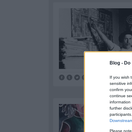
Blog -
Do 
If you wish 
sensitive in
confirm you
continue se
information 
further disc
participants
Downstream 
Please note