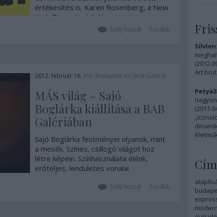
értékesítés is. Karen Rosenberg, a New
York Times újságírója szerint az
Fris
outsider művész olyan autódidakta
Szólj hozzá!
Tovább
alkotó, aki…
Silvien
meghalt
(
2012.09
Art brut
2012. február 16.
írta:
Budapest Art Brut Galéria
Petya3
MÁS világ - Sajó
nagyon 
Boglárka kiállítása a BAB
(
2011.04
„Iconol
Galériában
dinamik
életműk
Sajó Boglárka festményei olyanok, mint
a mesék. Színes, csillogó világot hoz
létre képein. Színhasználata élénk,
Cím
erőteljes, lendületes vonalai
örvényszerűen áramlanak, majd ebből
alapítv
az áramlásból emelkednek ki különös
Szólj hozzá!
Tovább
budapes
figurái. Festményei fő témái a lelki
expros
folyamatok,…
modern
outside