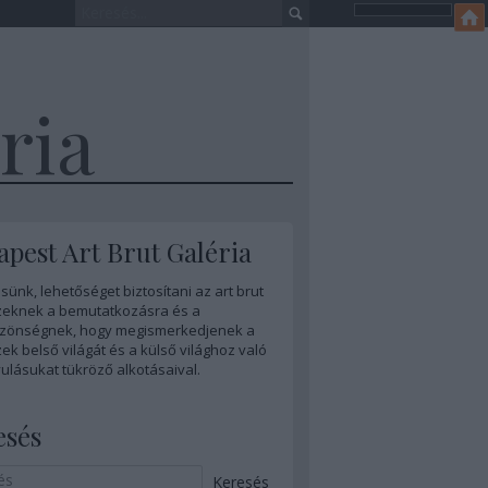
ria
pest Art Brut Galéria
sünk, lehetőséget biztosítani az art brut
eknek a bemutatkozásra és a
zönségnek, hogy megismerkedjenek a
k belső világát és a külső világhoz való
ulásukat tükröző alkotásaival.
esés