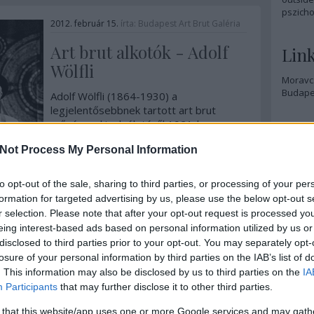
pszicho
2012. február 15.
írta:
Budapest Art Brut Galéria
Art brut alkotók - Adolf
Lin
Wölfli
Moravcs
Budapes
Adolf Wölfli (1864-1930) a
legjelentősebbnek tartott art brut
művész, akinek életéről 1921-ben
Blog
Walter Morgenthaler írt könyvet „Egy
Not Process My Personal Information
mentális beteg, mint művész” címmel.
Eldobh
Wölflit gyermekkorában mind fizikailag,
árvers
mind szexuálisan bántalmazták, így
to opt-out of the sale, sharing to third parties, or processing of your per
1
komment
Tovább
"Hihet
amikor 1985-ben bekerült…
formation for targeted advertising by us, please use the below opt-out s
tényleg
r selection. Please note that after your opt-out request is processed y
színvon
mondato
eing interest-based ads based on personal information utilized by us or
marketi
disclosed to third parties prior to your opt-out. You may separately opt-
2011. október 31.
írta:
Budapest Art Brut Galéria
lapnak,
losure of your personal information by third parties on the IAB’s list of
lenne e
. This information may also be disclosed by us to third parties on the
IA
Inga Moijson különös
varko
Participants
that may further disclose it to other third parties.
világa
 that this website/app uses one or more Google services and may gath