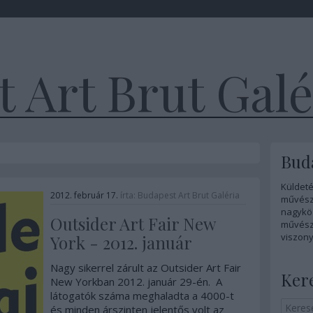
 Art Brut Galé
Buda
Küldeté
2012. február 17.
írta:
Budapest Art Brut Galéria
művész
nagykö
Outsider Art Fair New
művésze
viszony
York - 2012. január
Nagy sikerrel zárult az Outsider Art Fair
Ker
New Yorkban 2012. január 29-én. A
látogatók száma meghaladta a 4000-t
és minden árszinten jelentős volt az