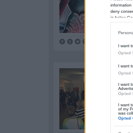
information 
deny consent
in below Go
Persona
I want t
Opted 
I want t
Opted 
I want 
Advertis
Opted 
I want t
of my P
was col
Opted 