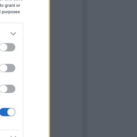
to grant or
ed purposes
hívum
ugusztus
(
1
)
ilis
(
1
)
bruár
(
3
)
tóber
(
5
)
nius
(
1
)
ájus
(
1
)
ilis
(
9
)
...
dek
zések
,
kommentek
zések
,
kommentek