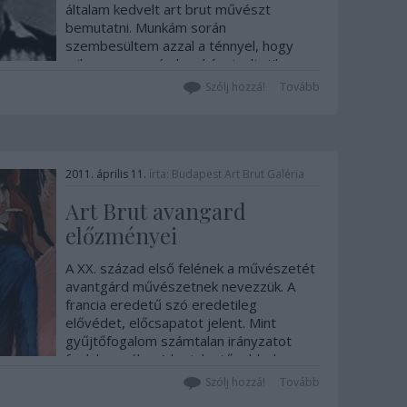
általam kedvelt art brut művészt
bemutatni. Munkám során
szembesültem azzal a ténnyel, hogy
milyen nagy számban képviseltetik
magukat az art brut művészek és
Szólj hozzá!
Tovább
alkotásaik a modern művészet
területén. Az…
2011. április 11.
írta:
Budapest Art Brut Galéria
Art Brut avangard
előzményei
A XX. század első felének a művészetét
avantgárd művészetnek nevezzük. A
francia eredetű szó eredetileg
elővédet, előcsapatot jelent. Mint
gyűjtőfogalom számtalan irányzatot
foglal magába. A legjelentősebbek:
fauvizmus, expresszionizmus, kubizmus,
Szólj hozzá!
Tovább
futurizmus, dadaizmus,…