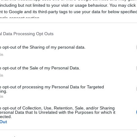
Inga Moijson Belgiumban élő outsider
including but not limited to your visit or usage behaviour. You may click 
művész. Számára a festészet énjének
 to Google and its third-party tags to use your data for below specifi
legbensőbb titkainak kifejezésére
ogle consent section.
szolgál. Művészetével lehetőséget ad a
Arc
nézőnek, hogy betekintsen ebbe a
l Data Processing Opt Outs
számára szent világba. Ennek a világnak
2015 a
természetesen vannak érintkezési
2015 ápr
Szólj hozzá!
Tovább
2012 fe
pontjai a…
o opt-out of the Sharing of my personal data.
2011 ok
In
2011 jú
2011 m
o opt-out of the Sale of my Personal Data.
2011 ápr
2011. október 30.
írta:
Budapest Art Brut Galéria
Tovább
In
A valóság képei a
to opt-out of processing my Personal Data for Targeted
Budapest Art Brut
Fee
ing.
In
Galériában – kiállítás
RSS 2.0
nyílt a PsychArt24
o opt-out of Collection, Use, Retention, Sale, and/or Sharing
bejegy
ersonal Data that Is Unrelated with the Purposes for which it
Atom
művészeti maratonon
lected.
bejegy
Out
készült képekből
A Budapest Art Brut Galériában 2011.