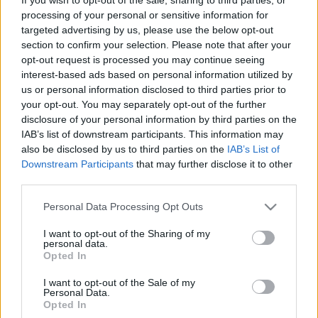
készült képekből
processing of your personal or sensitive information for
targeted advertising by us, please use the below opt-out
Budapest Art Brut Galéria
•
2011. október 30.
0
section to confirm your selection. Please note that after your
opt-out request is processed you may continue seeing
A Budapest Art Brut Galériában 2011. október 25-
interest-based ads based on personal information utilized by
én, a PsychArt24 művészeti maratonon készült
us or personal information disclosed to third parties prior to
alkotásokból nyílt kiállítás. A nemzetközi szinten is
your opt-out. You may separately opt-out of the further
egyedülálló kezdeményezés során 157 alkotó 257
disclosure of your personal information by third parties on the
képet készített a rendezvény 24 órája alatt. A
IAB’s list of downstream participants. This information may
kiállításon bemutatásra…
also be disclosed by us to third parties on the
IAB’s List of
Downstream Participants
that may further disclose it to other
third parties.
PsychArt24 24 órás művészeti
Please note that this website/app uses one or more Google
maraton
Personal Data Processing Opt Outs
services and may gather and store information including but
Budapest Art Brut Galéria
•
2011. október 18.
0
not limited to your visit or usage behaviour. You may click to
I want to opt-out of the Sharing of my
personal data.
grant or deny consent to Google and its third-party tags to
Opted In
use your data for below specified purposes in below Google
2011. szeptember 30-án déltől október 1-én
consent section.
I want to opt-out of the Sale of my
délig, 24 órán át lehetett festeni, rajzolni a Moravcsik
Personal Data.
Alapítvány és a Budapest Art Brut Galéria által
Opted In
szervezett "Psychart24 művészeti maraton”