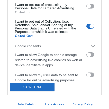
elnevezésű rendezvényen. Az esemény célja felhívni a
I want to opt-out of processing my
Personal Data for Targeted Advertising.
figyelmet a…
Opted In
I want to opt-out of Collection, Use,
Art brut alkotók - Carlo Zinelli
Retention, Sale, and/or Sharing of my
Personal Data that Is Unrelated with the
Budapest Art Brut Galéria
•
2011. május 03.
0
Purposes for which it was collected.
Opted Out
Carlo Zinelli (1916-1974) háborús trauma áldozata,
Google consents
akinek hallucinációi és üldözési mániája volt. Az
olaszországi Veronában került kórházba 1947-ben.
I want to allow Google to enable storage
A kórházban szörnyű állapotok uralkodtak, amik
related to advertising like cookies on web or
visszatükröződnek Zinelli képein. Először törött
device identifiers in apps.
téglával graffitiket…
I want to allow my user data to be sent to
Google for online advertising purposes.
Jean Dubuffet
CONFIRM
I want to allow Google to send me
Budapest Art Brut Galéria
•
2011. április 08.
0
personalized advertising.
Jean Dubuffet (1901—1985) francia származású
Data Deletion
Data Access
Privacy Policy
I want to allow Google to enable storage