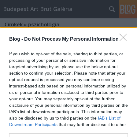
Budapest Art Brut Galéria
Címkék
»
pszichológia
Blog -
Do Not Process My Personal Information
A valóság képei a Budapest Art Brut
Galériában – kiállítás nyílt a
If you wish to opt-out of the sale, sharing to third parties, or
PsychArt24 művészeti maratonon
processing of your personal or sensitive information for
targeted advertising by us, please use the below opt-out
készült képekből
section to confirm your selection. Please note that after your
opt-out request is processed you may continue seeing
Budapest Art Brut Galéria
•
2011. október 30.
0
interest-based ads based on personal information utilized by
us or personal information disclosed to third parties prior to
A Budapest Art Brut Galériában 2011. október 25-
your opt-out. You may separately opt-out of the further
én, a PsychArt24 művészeti maratonon készült
disclosure of your personal information by third parties on the
alkotásokból nyílt kiállítás. A nemzetközi szinten is
IAB’s list of downstream participants. This information may
egyedülálló kezdeményezés során 157 alkotó 257
also be disclosed by us to third parties on the
IAB’s List of
képet készített a rendezvény 24 órája alatt. A
Downstream Participants
that may further disclose it to other
kiállításon bemutatásra…
third parties.